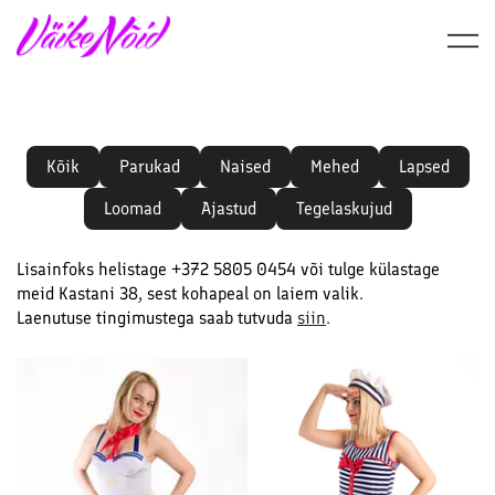
Skip
to
content
Kõik
Parukad
Naised
Mehed
Lapsed
Loomad
Ajastud
Tegelaskujud
Lisainfoks helistage +372 5805 0454 või tulge külastage
meid Kastani 38, sest kohapeal on laiem valik.
Laenutuse tingimustega saab tutvuda
siin
.